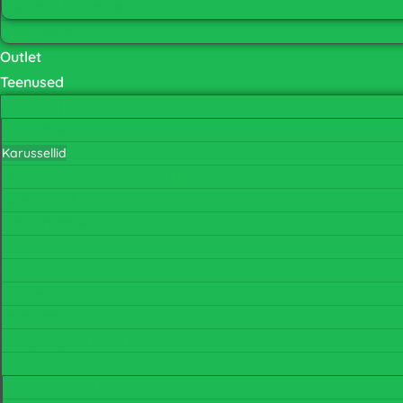
WORKOUT kompleks
Desojaam
Outlet
Teenused
Mänguväljakud
Kaalukiiged
Karussellid
Kiigeistmed/Pesakiiged/Võrkkiiged
Kiigeraamid
Köispüramiidid
Kummimatid
Liivakastid
Liumäed
Mängumajad
Mänguväljaku tarvikud
Mänguväljakud
Mänguväljakud 2-6 a.