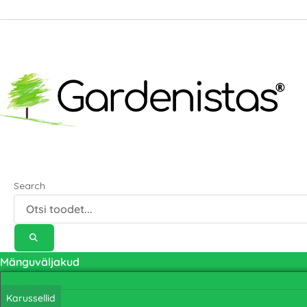
Search
Mänguväljakud
Kaalukiiged
Karussellid