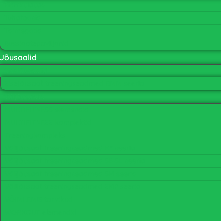
Piknikulauad
Tuhatoosid
Taimepotid
Bussiootepaviljonid
Jõusaalid
Sisejõusaalid
Sisejõusaali treeningseadmed BMM seeria
Väljõusaalid
MULTIFITNESS elemendid
MULTIFITNESS komplektid
Treeningkompleks
Välijõusaali treeningseadmed KF seeria
Välijõusaali treeningseadmed SE-SL seeria
Välijõusaali treeningseadmed SM seeria
Välijõusaali treeningseadmed SMP seeria
VÕIMLEMIS tarvikud
WORKOUT elemendid