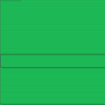
Kiigeistmed/Pesakiiged/Võrkkiiged
Kiigeraamid
Köispüramiidid
Kummimatid
Liivakastid
Liumäed
Mängumajad
Mänguväljaku tarvikud
Mänguväljakud
Mänguväljakud 2-6 a.
Mänguväljakud 3-12 a.
Muusikariistad
Pinnasebatuudid
Ronilad ja seiklusrajad
Spordivahendid/Mängulauad
Vedrukiiged
Zipline/Ahvirajad