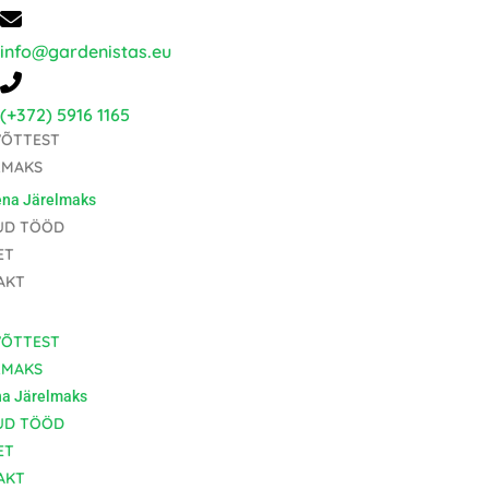
Skip
to
info@gardenistas.eu
content
(+372) 5916 1165
VÕTTEST
LMAKS
na Järelmaks
UD TÖÖD
ET
AKT
VÕTTEST
LMAKS
a Järelmaks
UD TÖÖD
ET
AKT