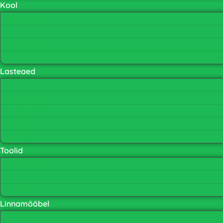
Kool
Koolitoolid
Lauad
Ronimissein
Suusahoidjad
Lasteaed
Lauad
Mänguasjad
Sahtelvoodid
Toolid
Piknikulauad
Toolid
Kontoritoolid
Saalitoolid
Saalipingid
Linnamööbel
Prügikastid