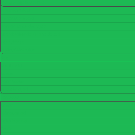
Mänguväljakud 3-12 a.
Muusikariistad
Pinnasebatuudid
Ronilad ja seiklusrajad
Spordivahendid/Mängulauad
Vedrukiiged
Zipline/Ahvirajad
Kool
Koolitoolid
Lauad
Ronimissein
Suusahoidjad
Lasteaed
Lauad
Mänguasjad
Sahtelvoodid
Toolid