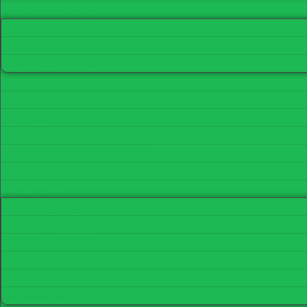
Jäätmeprügikastid
Jäätmeprügikastid siseruumi
Jäätmeprügikastid väliruumi
Jäätmeeralduskastid
Prügikastid lemmiklooma väljaheidetele
Prügimajad ja prügikastide ümbrised
Jalgrattahoidjad
Tõukerattahoidjad
Jalgrataste varjualused/majad
Lamamistoolid
Pargipingid
Betoonist pargipingid
Malmist pargipingid
Palgist pargipingid
Terasest pargipingid
Erikujulised pargipingid
Hängimispink